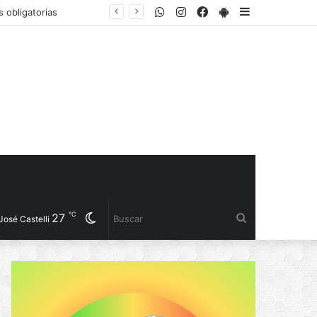
WhatsApp
Instagram
Facebook
PlayStore
Sidebar
Pío Sander destacó inversiones en el frigorífico, obras hídricas y nuevas acciones para fortalecer la producción
℃
27
Cambiar
Buscar
José Castelli
modo