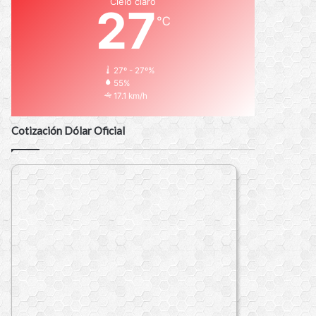
Cielo claro
27
℃
27º - 27º%
55%
17.1 km/h
Cotización Dólar Oficial