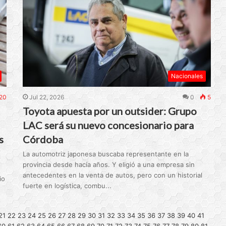
Nacionales
20
Jul 22, 2026
0
5
Toyota apuesta por un outsider: Grupo
LAC será su nuevo concesionario para
s
Córdoba
La automotriz japonesa buscaba representante en la
provincia desde hacía años. Y eligió a una empresa sin
antecedentes en la venta de autos, pero con un historial
io
fuerte en logística, combu...
21
22
23
24
25
26
27
28
29
30
31
32
33
34
35
36
37
38
39
40
41
60
61
62
63
64
65
66
67
68
69
70
71
72
73
74
75
76
77
78
79
80
81