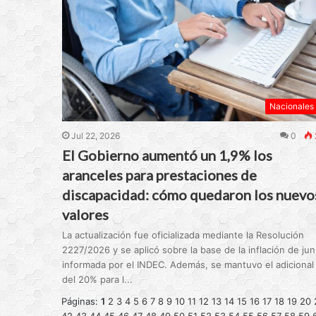
Nacionales
Jul 22, 2026
0
El Gobierno aumentó un 1,9% los
aranceles para prestaciones de
discapacidad: cómo quedaron los nuevo
valores
La actualización fue oficializada mediante la Resolución
2227/2026 y se aplicó sobre la base de la inflación de jun
informada por el INDEC. Además, se mantuvo el adicional
del 20% para l...
Páginas:
1
2
3
4
5
6
7
8
9
10
11
12
13
14
15
16
17
18
19
20
42
43
44
45
46
47
48
49
50
51
52
53
54
55
56
57
58
59