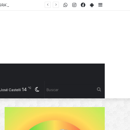
WhatsApp
Instagram
Facebook
PlayStore
Sidebar
EL INSTITUTO DEL DEPORTE PRESENTÓ LA COPA “YANINA TORRES”, UN TORNEO GRATUITO DE FÚTBOL 5 FEMENINO PARA JUGADORAS AMATEURS
℃
14
Cambiar
Buscar
José Castelli
modo