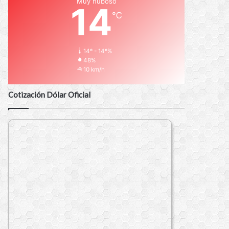
Muy nuboso
14
℃
14º - 14º%
48%
10 km/h
Cotización Dólar Oficial