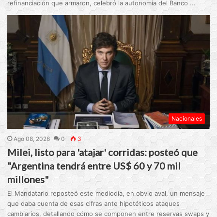
refinanciación que armaron, celebró la autonomía del Banco ...
Nacionales
Ago 08, 2026
0
3
Milei, listo para 'atajar' corridas: posteó que
"Argentina tendrá entre US$ 60 y 70 mil
millones"
El Mandatario reposteó este mediodía, en obvio aval, un mensaje
que daba cuenta de esas cifras ante hipotéticos ataques
cambiarios, detallando cómo se componen entre reservas swaps y