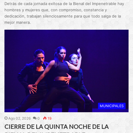
Detrás de cada jornada exitosa de la Bienal del Impenetrable hay
hombres y mujeres que, con compromiso, constancia y
dedicación, trabajan silenciosamente para que todo salga de la
mejor manera.
MUNICIPALES
Ago 02, 2026
0
19
CIERRE DE LA QUINTA NOCHE DE LA