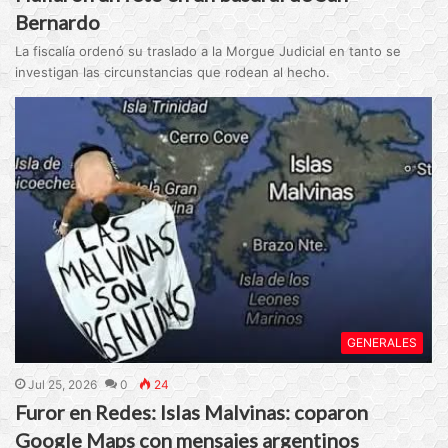
Bernardo
La fiscalía ordenó su traslado a la Morgue Judicial en tanto se
investigan las circunstancias que rodean al hecho.
GENERALES
Jul 25, 2026
0
24
Furor en Redes: Islas Malvinas: coparon
Google Maps con mensajes argentinos