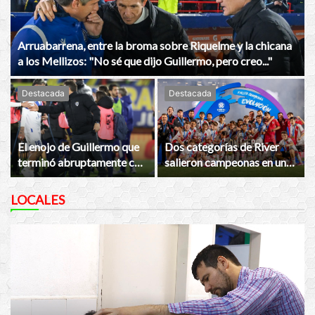
Arruabarrena, entre la broma sobre Riquelme y la chicana
a los Mellizos: "No sé que dijo Guillermo, pero creo..."
Destacada
Destacada
El enojo de Guillermo que
Dos categorías de River
terminó abruptamente con
salieron campeonas en un
la conferencia: "¿Querés
torneo de Conmebol
que me vaya? Me voy"
LOCALES