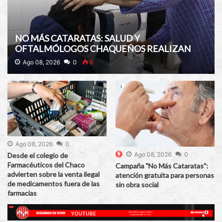
NO MÁS CATARATAS: SALUD Y
OFTALMÓLOGOS CHAQUEÑOS REALIZAN
PESQUISAS GRATUITAS Y PROGRAMAN
Ago 08, 2026
0
6
CIRUGÍAS EN EL PERRANDO
Ago 08, 2026
0
Ago 08, 2026
0
Desde el colegio de
Farmacéuticos del Chaco
Campaña "No Más Cataratas":
advierten sobre la venta ilegal
atención gratuita para personas
de medicamentos fuera de las
sin obra social
farmacias