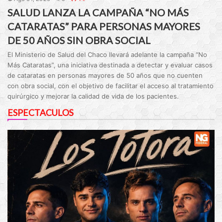
SALUD LANZA LA CAMPAÑA “NO MÁS
CATARATAS” PARA PERSONAS MAYORES
DE 50 AÑOS SIN OBRA SOCIAL
El Ministerio de Salud del Chaco llevará adelante la campaña “No
Más Cataratas”, una iniciativa destinada a detectar y evaluar casos
de cataratas en personas mayores de 50 años que no cuenten
con obra social, con el objetivo de facilitar el acceso al tratamiento
quirúrgico y mejorar la calidad de vida de los pacientes.
ESPECTACULOS