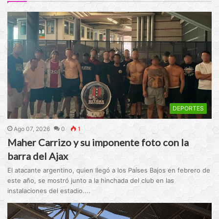
DEPORTES
Ago 07, 2026
0
1
Maher Carrizo y su imponente foto con la
barra del Ajax
El atacante argentino, quien llegó a los Países Bajos en febrero de
este año, se mostró junto a la hinchada del club en las
instalaciones del estadio....