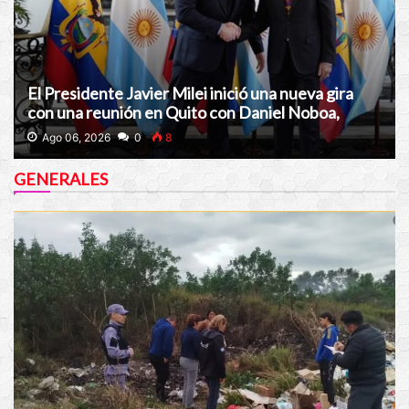
El Presidente Javier Milei inició una nueva gira
con una reunión en Quito con Daniel Noboa,
presidente de Ecuador
Ago 06, 2026
0
8
GENERALES