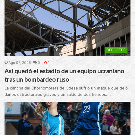
DEPORTES
Ago 07, 2026
0
1
Así quedó el estadio de un equipo ucraniano
tras un bombardeo ruso
La cancha del Chornomorets de Odesa sufrió un ataque que dejó
daños estructurales graves y un saldo de dos heridos....