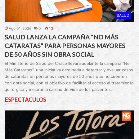
SALUD
Ago 01, 2026
0
13
SALUD LANZA LA CAMPAÑA “NO MÁS
CATARATAS” PARA PERSONAS MAYORES
DE 50 AÑOS SIN OBRA SOCIAL
El Ministerio de Salud del Chaco llevará adelante la campaña “No
Más Cataratas”, una iniciativa destinada a detectar y evaluar casos
de cataratas en personas mayores de 50 años que no cuenten
con obra social, con el objetivo de facilitar el acceso al tratamiento
quirúrgico y mejorar la calidad de vida de los pacientes.
ESPECTACULOS