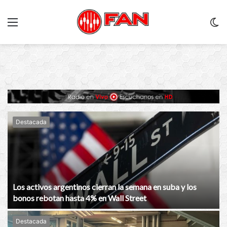
Menu
C
m
Destacada
Los activos argentinos cierran la semana en suba y los
bonos rebotan hasta 4% en Wall Street
Destacada