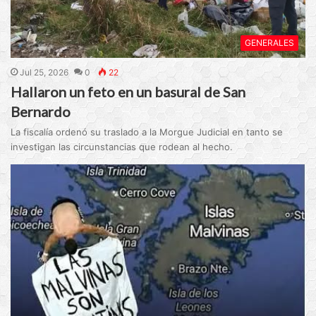
GENERALES
Jul 25, 2026
0
22
Hallaron un feto en un basural de San
Bernardo
La fiscalía ordenó su traslado a la Morgue Judicial en tanto se
investigan las circunstancias que rodean al hecho.