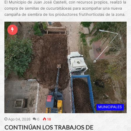
El Municipio de Juan José Castelli, con recursos propios, realizó la
compra de semillas de cucurbitáceas para acompañar una nueva
campaña de siembra de los productores frutihortícolas de la zona.
MUNICIPALES
Ago 04, 2026
0
18
CONTINÚAN LOS TRABAJOS DE