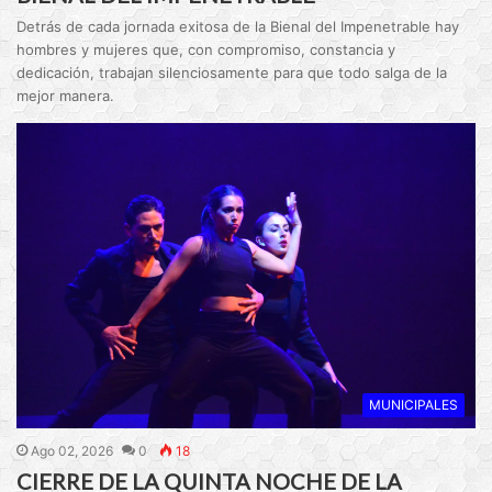
Detrás de cada jornada exitosa de la Bienal del Impenetrable hay
hombres y mujeres que, con compromiso, constancia y
dedicación, trabajan silenciosamente para que todo salga de la
mejor manera.
MUNICIPALES
Ago 02, 2026
0
18
CIERRE DE LA QUINTA NOCHE DE LA