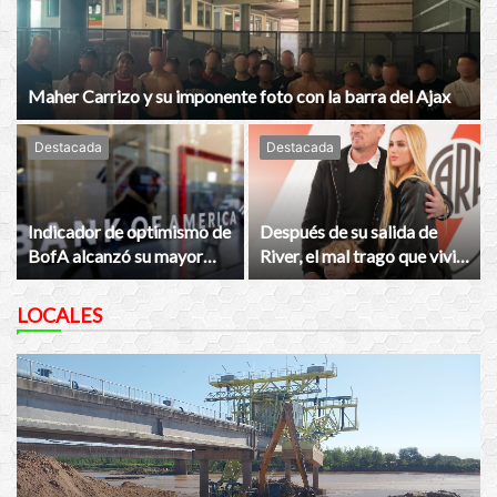
Maher Carrizo y su imponente foto con la barra del Ajax
Destacada
Destacada
Indicador de optimismo de
Después de su salida de
BofA alcanzó su mayor
River, el mal trago que vivió
nivel desde 2021
Franco Armani
LOCALES