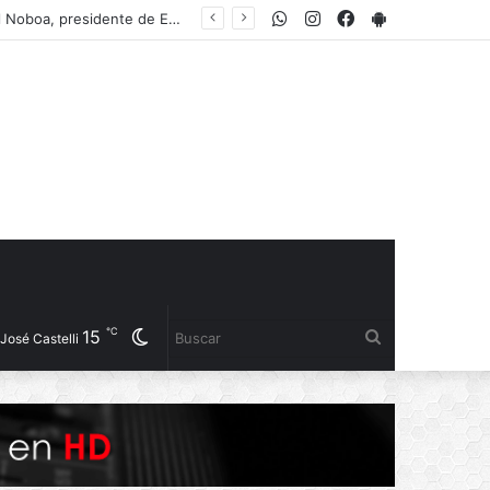
WhatsApp
Instagram
Facebook
PlayStore
SAMEEP EJECUTA TAREAS DE DRAGADO Y CANALIZACIÓN EN PUERTO LAVALLE PARA GARANTIZAR LA CAPTACIÓN DE AGUA CRUDA
℃
15
Cambiar
Buscar
José Castelli
modo