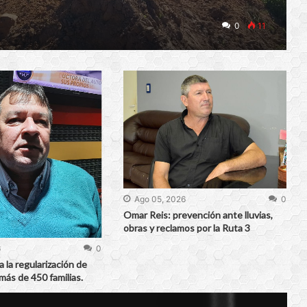
0
11
Ago 05, 2026
0
Omar Reis: prevención ante lluvias,
obras y reclamos por la Ruta 3
6
0
a la regularización de
más de 450 familias.