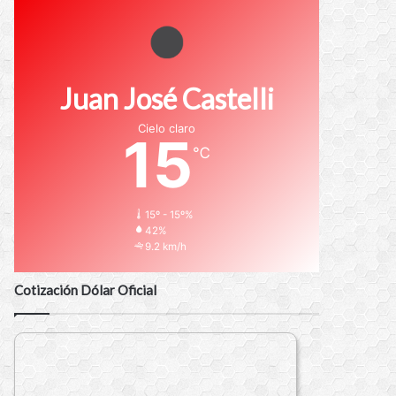
Juan José Castelli
Cielo claro
15
℃
15º - 15º%
42%
9.2 km/h
Cotización Dólar Oficial