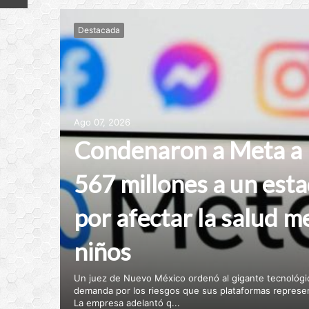
Destacada
Ago 07, 2026
Condenaron a Meta a
567 millones a un es
por afectar la salud m
niños
Un juez de Nuevo México ordenó al gigante tecnológic
demanda por los riesgos que sus plataformas represe
La empresa adelantó q...