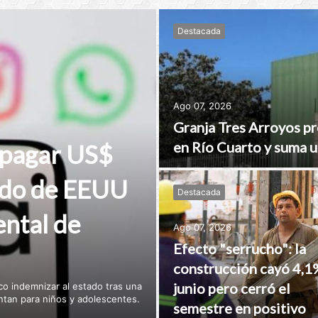
Destacada
Ago 07, 2026
Granja Tres Arroyos pr
en Río Cuarto y suma u
 pagar US$
tado de EEUU
Destacada
ental de
Ago 07, 2026
Efecto "serrucho": la
construcción cayó 4,1
junio pero cerró el
o indemnizar al estado tras una
ntan para niños y adolescentes.
semestre en positivo