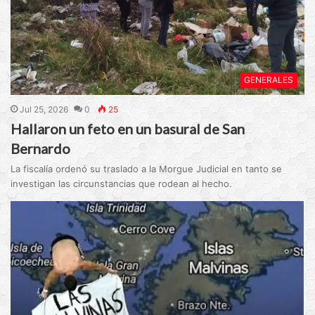
GENERALES
Jul 25, 2026
0
25
Hallaron un feto en un basural de San
Bernardo
La fiscalía ordenó su traslado a la Morgue Judicial en tanto se
investigan las circunstancias que rodean al hecho.