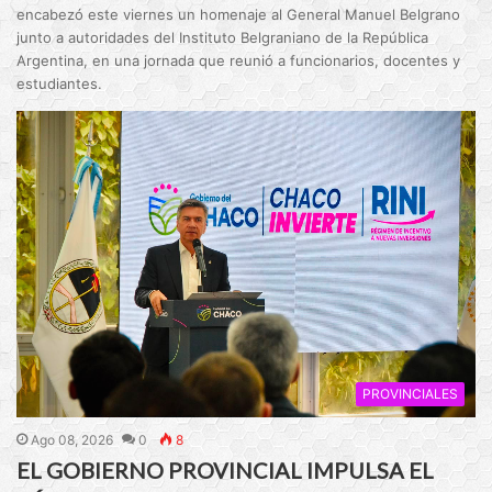
encabezó este viernes un homenaje al General Manuel Belgrano
junto a autoridades del Instituto Belgraniano de la República
Argentina, en una jornada que reunió a funcionarios, docentes y
estudiantes.
PROVINCIALES
Ago 08, 2026
0
8
EL GOBIERNO PROVINCIAL IMPULSA EL