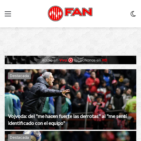
Menu
C
m
Destacada
Vojvoda: del "me hacen fuerte las derrotas" al "me sentí
identificado con el equipo"
Destacada