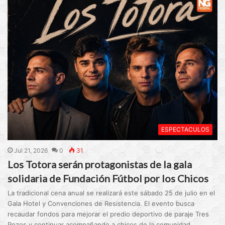
ESPECTACULOS
Jul 21, 2026
0
31
Los Totora serán protagonistas de la gala
solidaria de Fundación Fútbol por los Chicos
La tradicional cena anual se realizará este sábado 25 de julio en el
Gala Hotel y Convenciones de Resistencia. El evento busca
recaudar fondos para mejorar el predio deportivo de paraje Tres
Pozos y continuar acompañando a chicos de la comunidad.