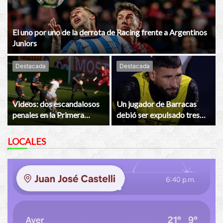
El uno por uno de la derrota de Racing frente a Argentinos
Juniors
Destacada
Destacada
Videos: dos escandalosos
Un jugador de Barracas
penales en la Primera
debió ser expulsado tres
Nacional
veces y el técnico lo sacó
LOCALES