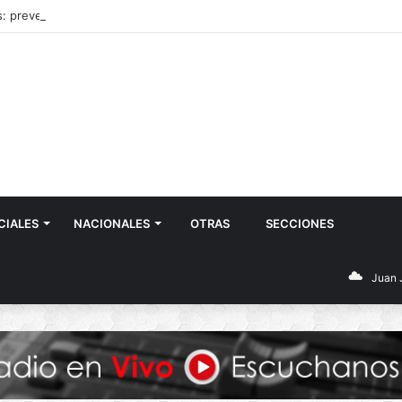
: prevención ante lluvias, obras y reclamos por la Ruta 3
CIALES
NACIONALES
OTRAS
SECCIONES
Juan 