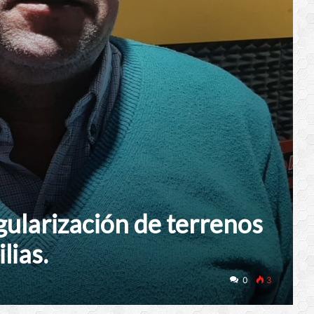
egularización de terrenos
lias.
0
3