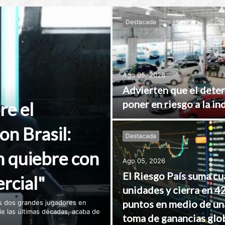
Destacada
Ago 05, 2026
Advierten que el deter
poner en riesgo a la i
e el
on Brasil:
Destacada
n quiebre con
Ago 05, 2026
El Riesgo País suma cu
ercial"
unidades y cierra en 4
puntos en medio de un
us dos grandes jugadores en
 de las últimas décadas, acaba de
toma de ganancias glo