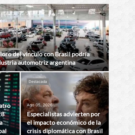
ioro del vínculo con Brasil podría
ndustria automotriz argentina
Destacada
atro
Ago 05, 2026
28
Especialistas advierten por
a
el impacto económico de la
bal
crisis diplomática con Brasil