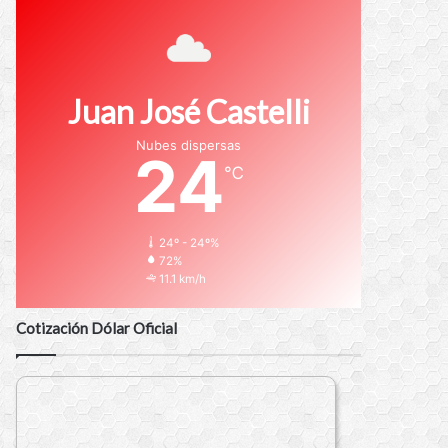
Juan José Castelli
Nubes dispersas
24
℃
24º - 24º%
72%
11.1 km/h
Cotización Dólar Oficial