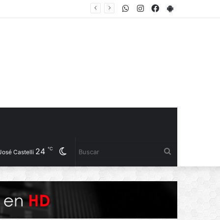
WhatsApp
Instagram
Facebook
PlayStore
℃
24
Cambiar
Buscar
José Castelli
modo