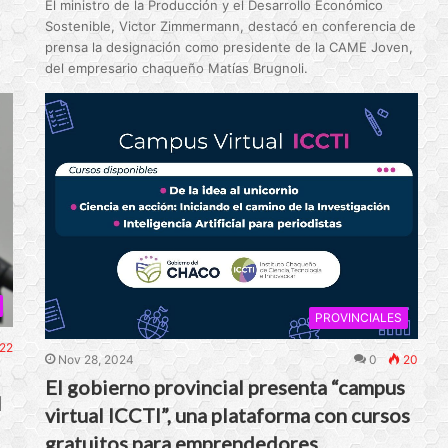
El ministro de la Producción y el Desarrollo Económico
Sostenible, Victor Zimmermann, destacó en conferencia de
prensa la designación como presidente de la CAME Joven,
del empresario chaqueño Matías Brugnoli.
PROVINCIALES
22
Nov 28, 2024
0
20
El gobierno provincial presenta “campus
I
virtual ICCTI”, una plataforma con cursos
gratuitos para emprendedores,