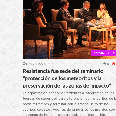
PROVINCIALES
Nov 28, 2024
0
Resistencia fue sede del seminario
“protección de los meteoritos y la
preservación de las zonas de impacto”
La capacitación brindó herramientas a integrantes de las
fuerzas de seguridad para diferenciar los meteoritos de l
rocas terrestres y terminar con el tráfico ilícito de los
cuerpos celestes. Además de brindar conocimientos sob
las zonas de impacto para garantizar su protección.