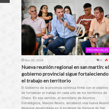
PROVINCIALES
Nov 30, 2024
0
Nueva reunión regional en san martín: el
gobierno provincial sigue fortaleciendo
el trabajo en territorio
El Gobierno de la provincia continúa firme con el objetivo
de fortalecer el trabajo en cada uno de los territorios de
Chaco. En ese sentido, el secretario de Asuntos
Estratégicos, Marcos Resico, encabezó una nueva Reuni
Regional desarrollada en la localidad de General de San