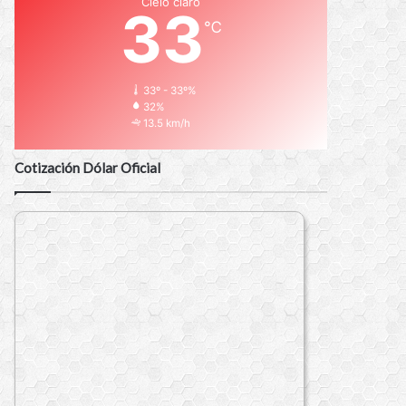
Cielo claro
33
℃
33º - 33º%
32%
13.5 km/h
Cotización Dólar Oficial