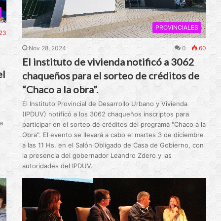
PROVINCIALES
23
Nov 28, 2024
0
60
El instituto de vivienda notificó a 3062
el
chaqueños para el sorteo de créditos de
“Chaco a la obra”.
El Instituto Provincial de Desarrollo Urbano y Vivienda
(IPDUV) notificó a los 3062 chaqueños inscriptos para
a
participar en el sorteo de créditos del programa "Chaco a la
Obra". El evento se llevará a cabo el martes 3 de diciembre
a las 11 Hs. en el Salón Obligado de Casa de Gobierno, con
la presencia del gobernador Leandro Zdero y las
autoridades del IPDUV.