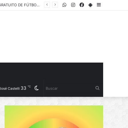
WhatsApp
Instagram
Facebook
PlayStore
Sidebar
MÁS SEGURIDAD PARA LA ZONA SUR: AVANZA LA INSTALACIÓN DE UN NUEVO PUESTO POLICIAL EN EL EX CAMPO ZAMPA
℃
33
Cambiar
Buscar
José Castelli
modo