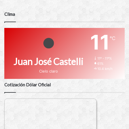
Clima
11
℃
Juan José Castelli
11º - 11º%
61%
10.4 km/h
Cielo claro
Cotización Dólar Oficial