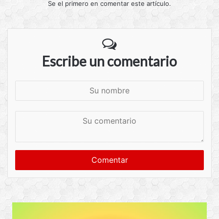
Se el primero en comentar este artículo.
Escribe un comentario
S
u
n
S
o
u
m
c
b
o
r
m
e
e
n
t
a
r
i