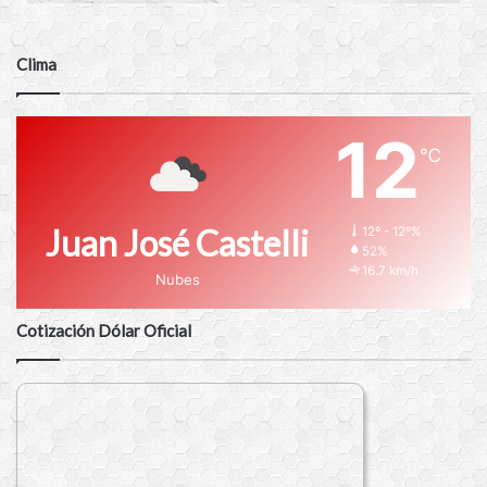
Clima
12
℃
Juan José Castelli
12º - 12º%
52%
16.7 km/h
Nubes
Cotización Dólar Oficial