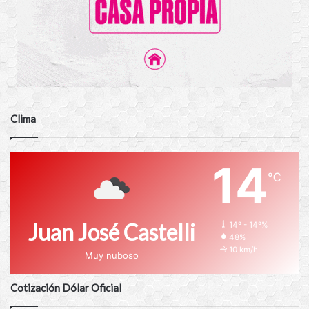
Clima
14
℃
Juan José Castelli
14º - 14º%
48%
10 km/h
Muy nuboso
Cotización Dólar Oficial