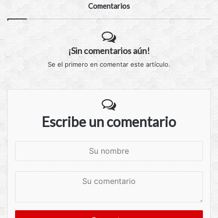
Comentarios
¡Sin comentarios aún!
Se el primero en comentar este artículo.
Escribe un comentario
S
u
n
S
o
u
m
c
b
o
r
m
e