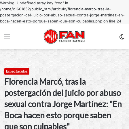
Warning: Undefined array key "cod" in
/home/c1601852/public_html/articulo/florencia-marco-tras-la-
postergacion-del-juicio-por-abuso-sexual-contra-jorge-martinez-en-
boca-hacen-esto-porque-saben-que-son-culpables.php on line 24
Menu
C
m
Espectáculos
Florencia Marcó, tras la
postergación del juicio por abuso
sexual contra Jorge Martínez: "En
Boca hacen esto porque saben
que son culpables"