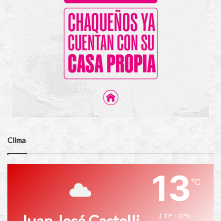
Clima
13
℃
13º - 13º%