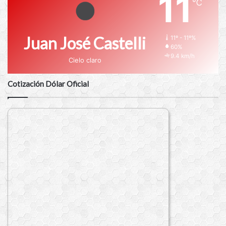
11
℃
Juan José Castelli
11º - 11º%
60%
9.4 km/h
Cielo claro
Cotización Dólar Oficial