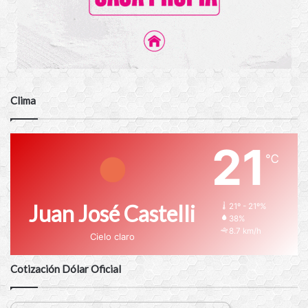
Clima
21
℃
Juan José Castelli
21º - 21º%
38%
8.7 km/h
Cielo claro
Cotización Dólar Oficial