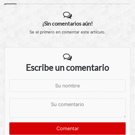
¡Sin comentarios aún!
Se el primero en comentar este artículo.
Escribe un comentario
S
u
n
S
o
u
m
c
b
o
r
m
e
e