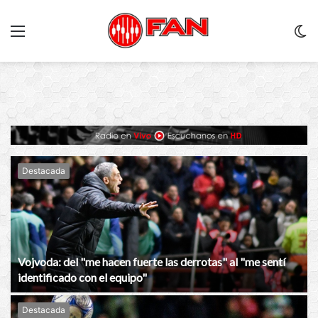
Menu
C
m
Destacada
Vojvoda: del "me hacen fuerte las derrotas" al "me sentí
identificado con el equipo"
Destacada