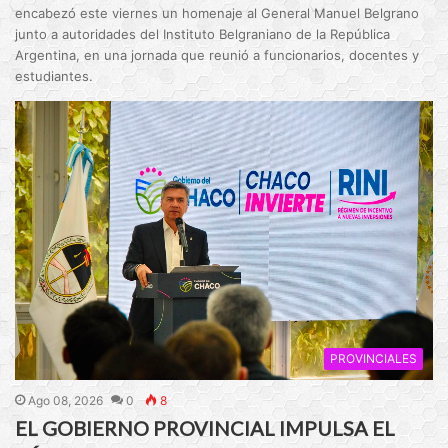
encabezó este viernes un homenaje al General Manuel Belgrano
junto a autoridades del Instituto Belgraniano de la República
Argentina, en una jornada que reunió a funcionarios, docentes y
estudiantes.
PROVINCIALES
Ago 08, 2026
0
8
EL GOBIERNO PROVINCIAL IMPULSA EL