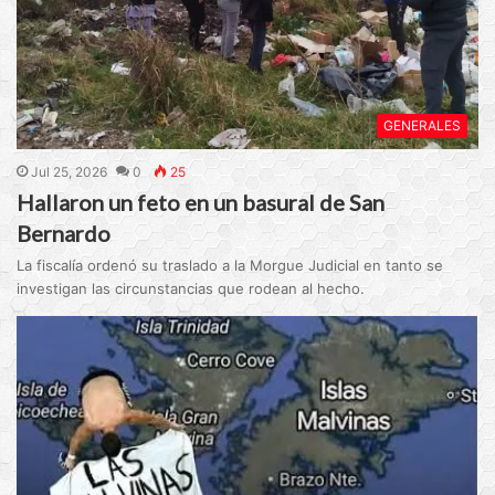
GENERALES
Jul 25, 2026
0
25
Hallaron un feto en un basural de San
Bernardo
La fiscalía ordenó su traslado a la Morgue Judicial en tanto se
investigan las circunstancias que rodean al hecho.