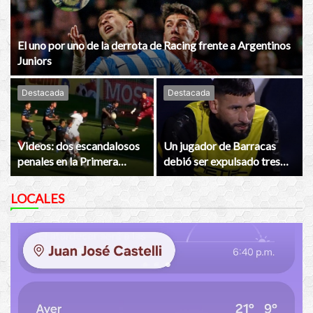
El uno por uno de la derrota de Racing frente a Argentinos
Juniors
Destacada
Destacada
Videos: dos escandalosos
Un jugador de Barracas
penales en la Primera
debió ser expulsado tres
Nacional
veces y el técnico lo sacó
LOCALES