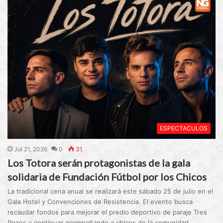
ESPECTACULOS
Jul 21, 2026
0
31
Los Totora serán protagonistas de la gala
solidaria de Fundación Fútbol por los Chicos
La tradicional cena anual se realizará este sábado 25 de julio en el
Gala Hotel y Convenciones de Resistencia. El evento busca
recaudar fondos para mejorar el predio deportivo de paraje Tres
Pozos y continuar acompañando a chicos de la comunidad.