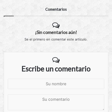
Comentarios
¡Sin comentarios aún!
Se el primero en comentar este artículo.
Escribe un comentario
S
u
n
S
o
u
m
c
b