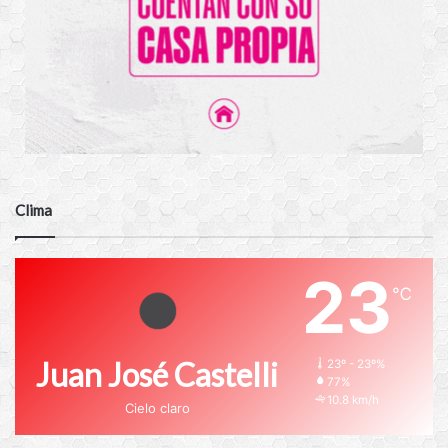
Clima
23
℃
Juan José Castelli
23º - 23º%
77%
10.8 km/h
Cielo claro