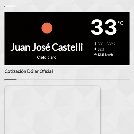
33
℃
Juan José Castelli
33º - 33º%
32%
13.5 km/h
Cielo claro
Cotización Dólar Oficial