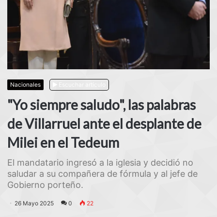
Nacionales
Escuchar artículo
"Yo siempre saludo", las palabras
de Villarruel ante el desplante de
Milei en el Tedeum
El mandatario ingresó a la iglesia y decidió no
saludar a su compañera de fórmula y al jefe de
Gobierno porteño.
26 Mayo 2025
0
22