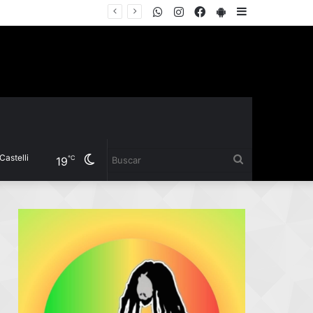
WhatsApp
Instagram
Facebook
PlayStore
Sidebar
EL INSTITUTO DEL DEPORTE PRESENTÓ LA COPA “YANINA TORRES”, UN TORNEO GRATUITO DE FÚTBOL 5 FEMENINO PARA JUGADORAS AMATEURS
i
Cambiar
Buscar
℃
19
modo