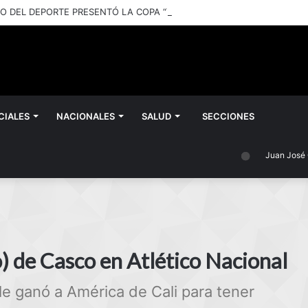
CIALES
NACIONALES
SALUD
SECCIONES
Juan José Castell
o) de Casco en Atlético Nacional
le ganó a América de Cali para tener