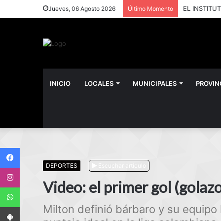
Jueves, 06 Agosto 2026
Último Momento
INICIO
LOCALES
MUNICIPALES
PROVIN
Facebook
DEPORTES
Escuchar artículo
Instagram
Video: el primer gol (golaz
WhatsApp
Milton definió bárbaro y su equipo 
App Android