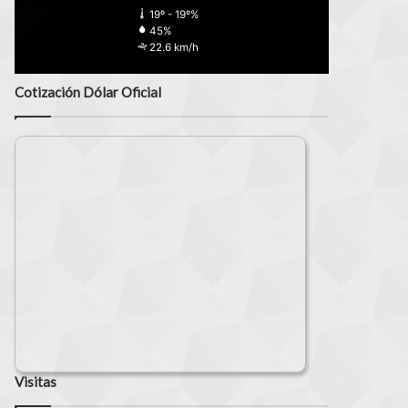
19º - 19º%
45%
22.6 km/h
Cotización Dólar Oficial
Visitas