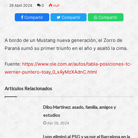
28 Abril 2024
0
null
Compartir
Compartir
Compartir
A bordo de un Mustang nueva generación, el Zorro de
Paraná sumó su primer triunfo en el año y asaltó la cima.
Fuente:
https://www.ole.com.ar/autos/tabla-posiciones-tc-
werner-puntero-toay_0_xAyMzXAdnC.html
Artículos Relacionados
Dibu Martínez: asado, familia, amigos y
estudios
Abr 28, 2024
Lyon eliminó al PSG y va por el Barcelona en la