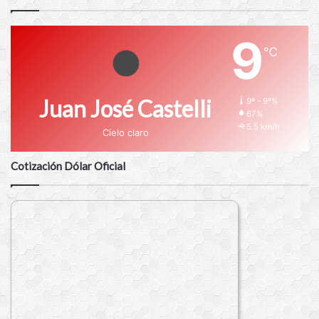
9
℃
Juan José Castelli
9º - 9º%
67%
5.5 km/h
Cielo claro
Cotización Dólar Oficial