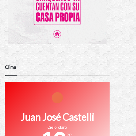
Clima
Juan José Castelli
Cielo claro
℃