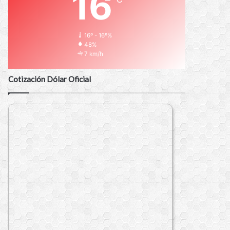
16
16º - 16º%
48%
7 km/h
Cotización Dólar Oficial