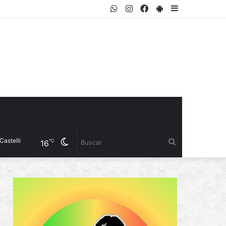
WhatsApp
Instagram
Facebook
PlayStore
Sidebar
i
Cambiar
Buscar
℃
16
modo