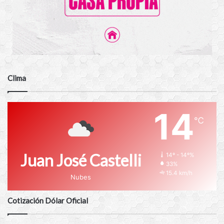
Clima
14
℃
Juan José Castelli
14º - 14º%
33%
15.4 km/h
Nubes
Cotización Dólar Oficial