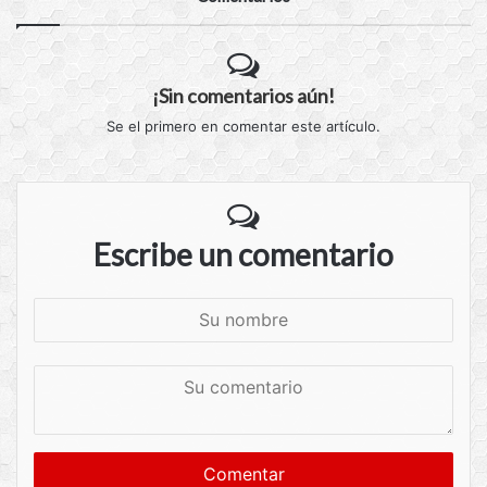
¡Sin comentarios aún!
Se el primero en comentar este artículo.
Escribe un comentario
S
u
n
S
o
u
m
c
b
o
r
m
e