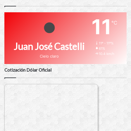
11
℃
Juan José Castelli
11º - 11º%
61%
10.4 km/h
Cielo claro
Cotización Dólar Oficial