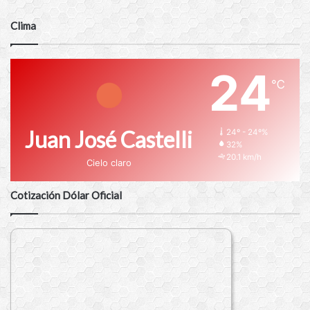
Clima
24
℃
Juan José Castelli
24º - 24º%
32%
20.1 km/h
Cielo claro
Cotización Dólar Oficial