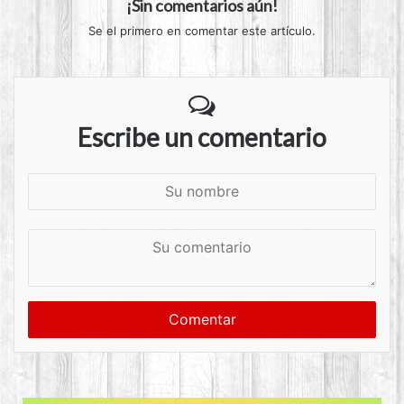
¡Sin comentarios aún!
Se el primero en comentar este artículo.
Escribe un comentario
S
u
n
S
o
u
m
c
b
o
r
m
e
e
n
t
a