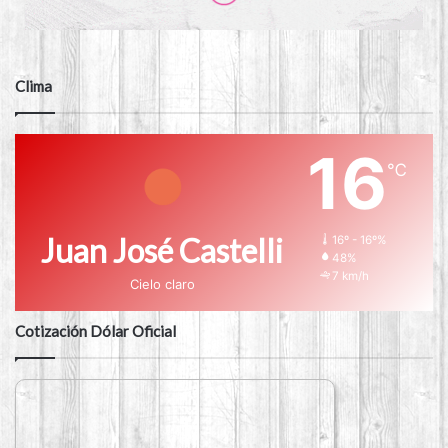
Clima
16
℃
Juan José Castelli
16º - 16º%
48%
7 km/h
Cielo claro
Cotización Dólar Oficial