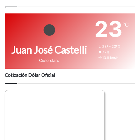
23
℃
Juan José Castelli
23º - 23º%
77%
10.8 km/h
Cielo claro
Cotización Dólar Oficial