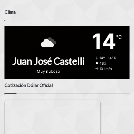
Clima
14
℃
Juan José Castelli
14º - 14º%
48%
10 km/h
Muy nuboso
Cotización Dólar Oficial