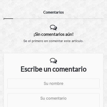
Comentarios
¡Sin comentarios aún!
Se el primero en comentar este artículo.
Escribe un comentario
S
u
n
S
o
u
m
c
b