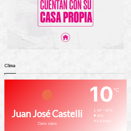
Clima
10
℃
Juan José Castelli
10º - 10º%
66%
4.8 km/h
Cielo claro