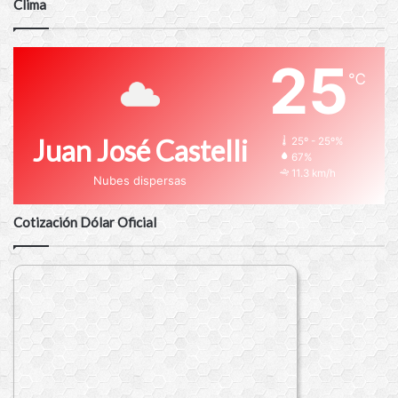
Clima
25
℃
Juan José Castelli
25º - 25º%
67%
11.3 km/h
Nubes dispersas
Cotización Dólar Oficial