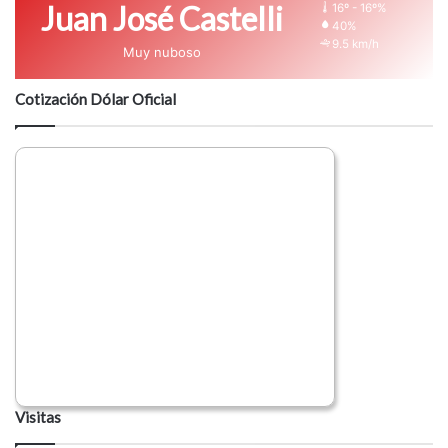
Juan José Castelli
16º - 16º%
40%
9.5 km/h
Muy nuboso
Cotización Dólar Oficial
Visitas