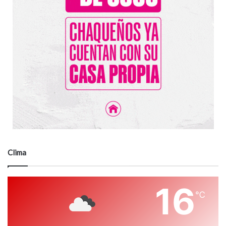
Clima
16
℃