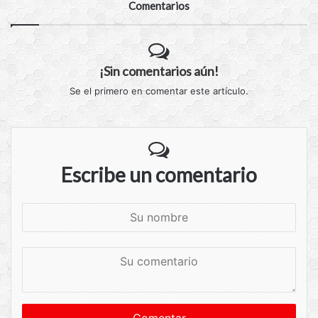
Comentarios
¡Sin comentarios aún!
Se el primero en comentar este artículo.
Escribe un comentario
S
u
n
S
o
u
m
c
b
o
r
m
e