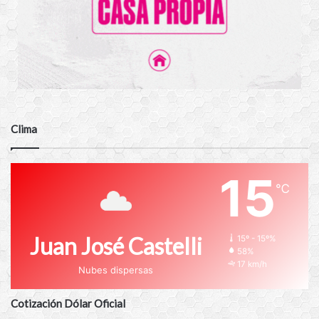
Clima
15
℃
Juan José Castelli
15º - 15º%
58%
17 km/h
Nubes dispersas
Cotización Dólar Oficial