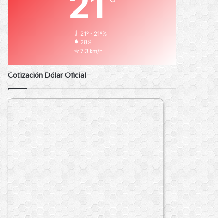
21
21º - 21º%
28%
7.3 km/h
Cotización Dólar Oficial