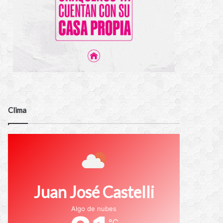
Clima
Juan José Castelli
Algo de nubes
℃