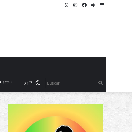
WhatsApp
Instagram
Facebook
PlayStore
Sidebar
Cambiar
Buscar
℃
21
modo