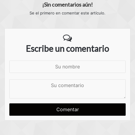
¡Sin comentarios aún!
Se el primero en comentar este artículo.
Escribe un comentario
S
u
n
S
o
u
m
c
b
o
r
m
e
e
n
t
a