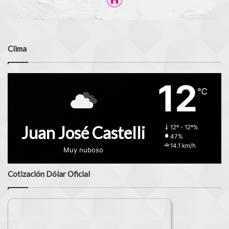
Clima
12
℃
Juan José Castelli
12º - 12º%
47%
14.1 km/h
Muy nuboso
Cotización Dólar Oficial