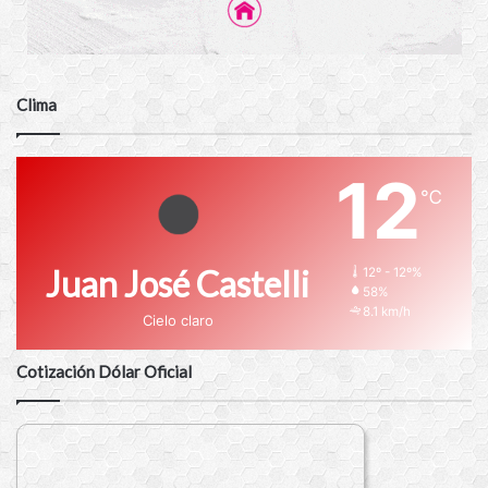
Clima
12
℃
Juan José Castelli
12º - 12º%
58%
8.1 km/h
Cielo claro
Cotización Dólar Oficial