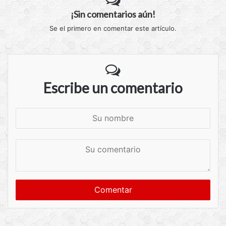
¡Sin comentarios aún!
Se el primero en comentar este artículo.
Escribe un comentario
S
u
n
S
o
u
m
c
b
o
r
m
e
e
n
t