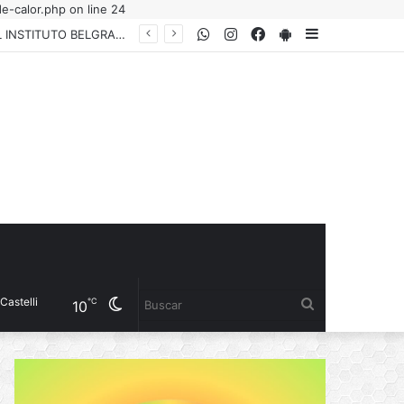
e-calor.php on line 24
WhatsApp
Instagram
Facebook
PlayStore
Sidebar
EL GOBIERNO PROVINCIAL HONRÓ EL LEGADO DE MANUEL BELGRANO JUNTO AL INSTITUTO BELGRANIANO ARGENTINO
Cambiar
Buscar
℃
10
modo