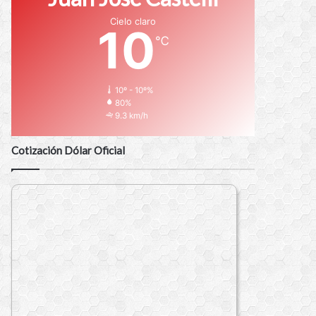
Cielo claro
10
℃
10º - 10º%
80%
9.3 km/h
Cotización Dólar Oficial