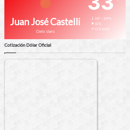
33
Juan José Castelli
33º - 33º%
32%
13.5 km/h
Cielo claro
Cotización Dólar Oficial