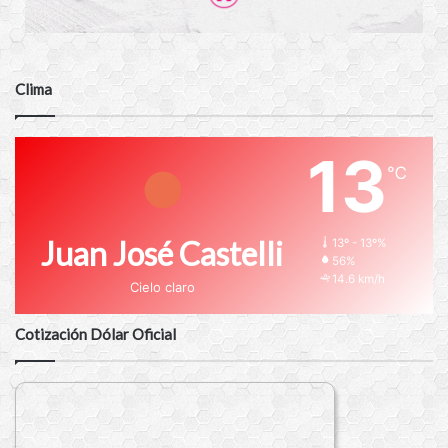
Clima
13
℃
Juan José Castelli
13º - 13º%
56%
14.6 km/h
Cielo claro
Cotización Dólar Oficial