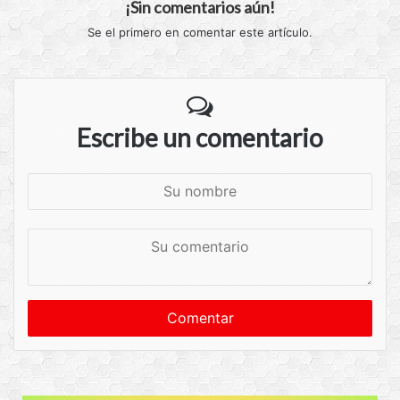
¡Sin comentarios aún!
Se el primero en comentar este artículo.
Escribe un comentario
S
u
n
S
o
u
m
c
b
o
r
m
e
e
n
t
a