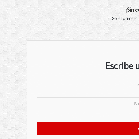
¡Sin 
Se el primero
Escribe 
S
u
n
S
o
u
m
c
b
o
r
m
e
e