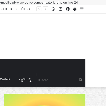
a-movilidad-y-un-bono-compensatorio.php on line 24
WhatsApp
Instagram
Facebook
PlayStore
Sidebar
EL INSTITUTO DEL DEPORTE PRESENTÓ LA COPA “YANINA TORRES”, UN TORNEO GRATUITO DE FÚTBOL 5 FEMENINO PARA JUGADORAS AMATEURS
Cambiar
Buscar
℃
13
modo