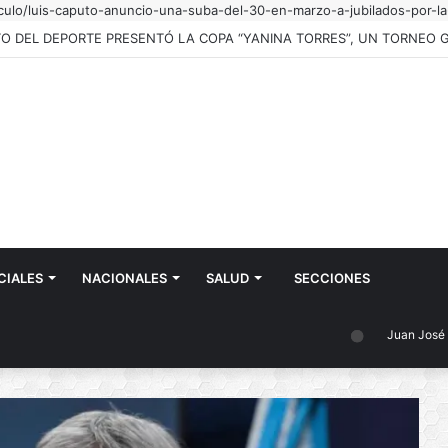
iculo/luis-caputo-anuncio-una-suba-del-30-en-marzo-a-jubilados-por-l
CIALES
NACIONALES
SALUD
SECCIONES
Juan José Castelli