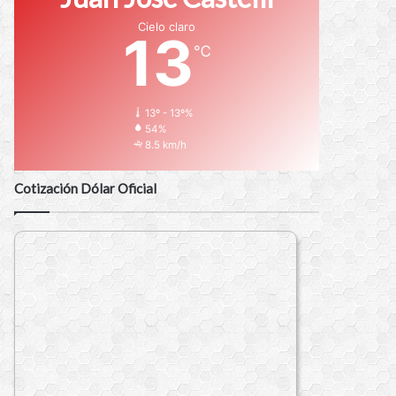
Cielo claro
13
℃
13º - 13º%
54%
8.5 km/h
Cotización Dólar Oficial