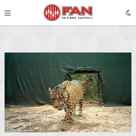
Menu
C
m