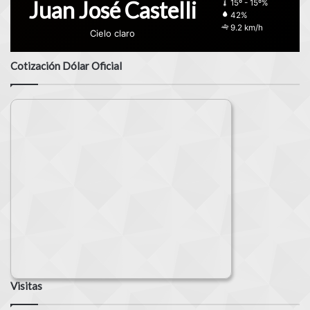
Juan José Castelli
15º - 15º%
42%
9.2 km/h
Cielo claro
Cotización Dólar Oficial
Visitas