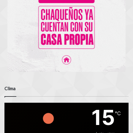
Clima
15
℃