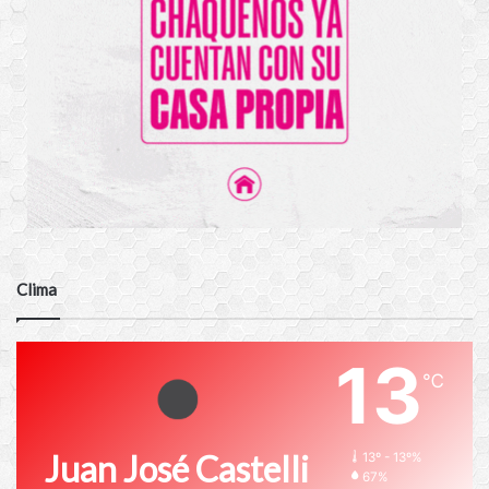
Clima
13
℃
Juan José Castelli
13º - 13º%
67%