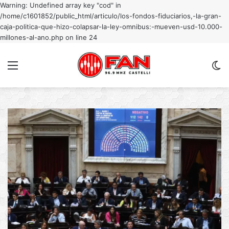
Warning: Undefined array key "cod" in
/home/c1601852/public_html/articulo/los-fondos-fiduciarios,-la-gran-
caja-politica-que-hizo-colapsar-la-ley-omnibus:-mueven-usd-10.000-
millones-al-ano.php on line 24
Menu
C
m