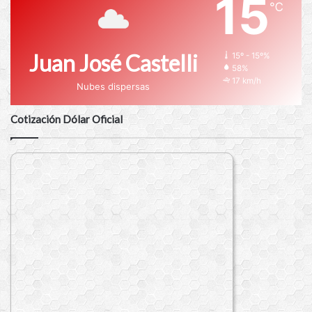
15
℃
Juan José Castelli
15º - 15º%
58%
17 km/h
Nubes dispersas
Cotización Dólar Oficial