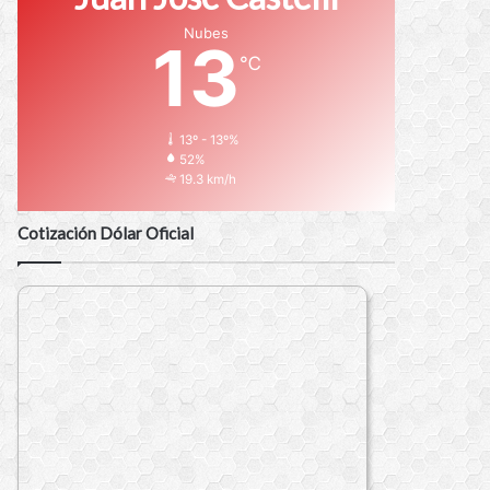
Nubes
13
℃
13º - 13º%
52%
19.3 km/h
Cotización Dólar Oficial