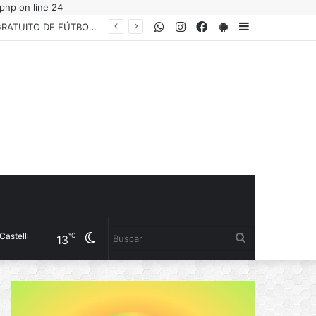
php on line 24
WhatsApp
Instagram
Facebook
PlayStore
Sidebar
EL INSTITUTO DEL DEPORTE PRESENTÓ LA COPA “YANINA TORRES”, UN TORNEO GRATUITO DE FÚTBOL 5 FEMENINO PARA JUGADORAS AMATEURS
Cambiar
Buscar
℃
13
modo