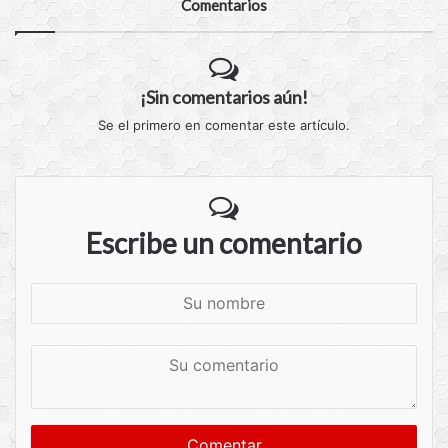
Comentarios
¡Sin comentarios aún!
Se el primero en comentar este artículo.
Escribe un comentario
S
u
n
S
o
u
m
c
b
o
r
m
e