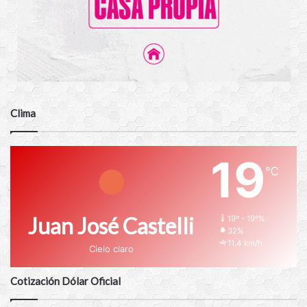
Clima
19
℃
Juan José Castelli
19º - 19º%
32%
11.4 km/h
Cielo claro
Cotización Dólar Oficial