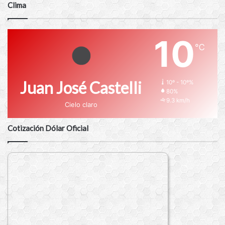
Clima
10
℃
Juan José Castelli
10º - 10º%
80%
9.3 km/h
Cielo claro
Cotización Dólar Oficial