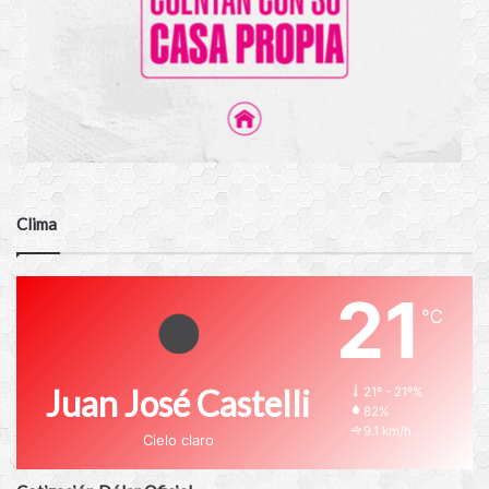
Clima
21
℃
Juan José Castelli
21º - 21º%
82%
9.1 km/h
Cielo claro