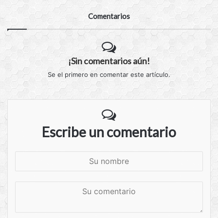
Comentarios
¡Sin comentarios aún!
Se el primero en comentar este artículo.
Escribe un comentario
S
u
n
S
o
u
m
c
b
o
r