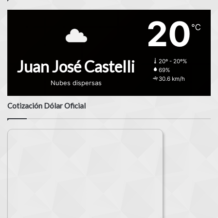
20
℃
Juan José Castelli
20º - 20º%
69%
30.6 km/h
Nubes dispersas
Cotización Dólar Oficial