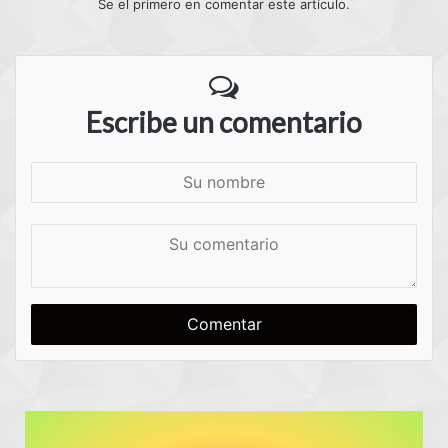
Se el primero en comentar este artículo.
Escribe un comentario
S
u
n
S
o
u
m
c
b
o
r
m
e
e
n
t
a
r
i