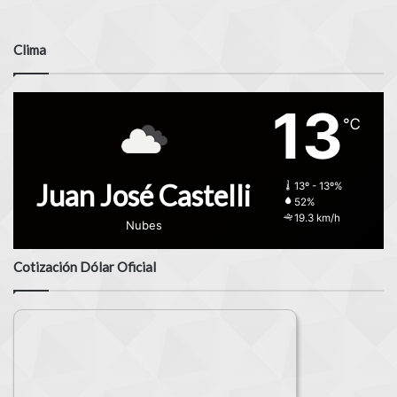
Clima
13
℃
Juan José Castelli
13º - 13º%
52%
19.3 km/h
Nubes
Cotización Dólar Oficial