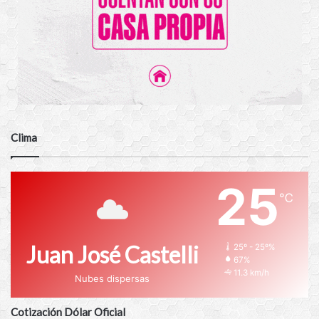
Clima
25
℃
Juan José Castelli
25º - 25º%
67%
11.3 km/h
Nubes dispersas
Cotización Dólar Oficial