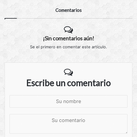
Comentarios
¡Sin comentarios aún!
Se el primero en comentar este artículo.
Escribe un comentario
S
u
n
S
o
u
m
c
b
o
r