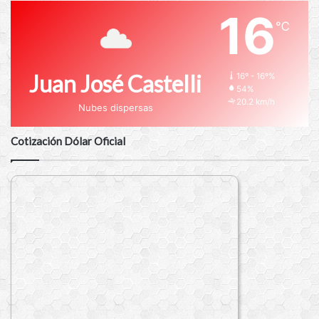
16
℃
Juan José Castelli
16º - 16º%
54%
20.2 km/h
Nubes dispersas
Cotización Dólar Oficial