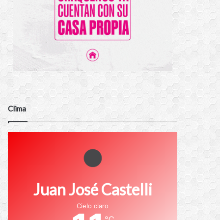
Clima
Juan José Castelli
Cielo claro
℃