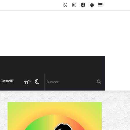
WhatsApp
Instagram
Facebook
PlayStore
Sidebar
Cambiar
Buscar
℃
11
modo