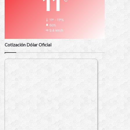
11
11º - 11º%
60%
9.4 km/h
Cotización Dólar Oficial