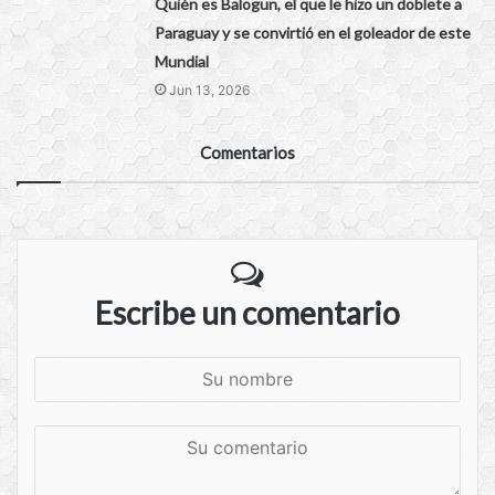
Quién es Balogun, el que le hizo un doblete a
Paraguay y se convirtió en el goleador de este
Mundial
Jun 13, 2026
Comentarios
Escribe un comentario
S
u
n
S
o
u
m
c
b