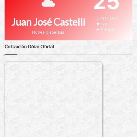
25
Juan José Castelli
25º - 25º%
67%
11.3 km/h
Nubes dispersas
Cotización Dólar Oficial